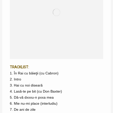
TRACKLIST:
1. În Rai cu băieţii (cu Cabron)
2. Intro
3. Hai cu noi diseară
4. Lasă-te pe bit (cu Don Baxter)
5. Dă-vă dxxxu-n pxxa mea
6. Mie nu-mi place (interludiu)
7. De ani de zile