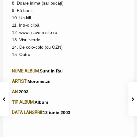
8. Doare inima (sar bucăţi)
9. Fă banii
10. Un kill
11. Într-o clipă
12. www.n-avem site.ro
13. Visu’ verde
14. De colo-colo (cu OZN)
15. Outro
NUME ALBUM:
Sunt în Rai
ARTIST:
Morometzii
AN:
2003
TIP ALBUM:
Album
DATA LANSĂRII:
13 iunie 2003