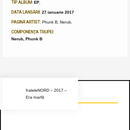
TIP ALBUM:
EP
,
DATA LANSĂRII:
27 ianuarie 2017
PAGINĂ ARTIST:
Phunk B
,
Nerub
,
COMPONENȚA TRUPEI:
Nerub, Phunk B
frateleNORD – 2017 –
Urmărește-ne pe Facebook
Era marfă