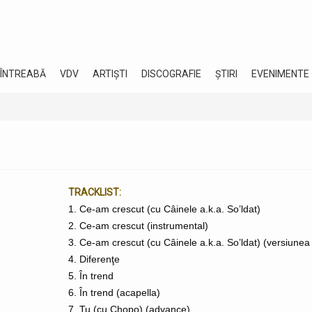
 ÎNTREABĂ
VDV
ARTIȘTI
DISCOGRAFIE
ȘTIRI
EVENIMENTE
TRACKLIST:
1. Ce-am crescut (cu Câinele a.k.a. So’ldat)
2. Ce-am crescut (instrumental)
3. Ce-am crescut (cu Câinele a.k.a. So’ldat) (versiunea
4. Diferenţe
5. În trend
6. În trend (acapella)
7. Tu (cu Chopo) (advance)