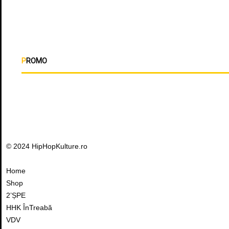
PROMO
© 2024 HipHopKulture.ro
Home
Shop
2’ȘPE
HHK ÎnTreabă
VDV