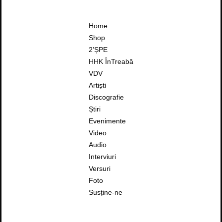
Home
Shop
2’ȘPE
HHK ÎnTreabă
VDV
Artiști
Discografie
Știri
Evenimente
Video
Audio
Interviuri
Versuri
Foto
Susține-ne