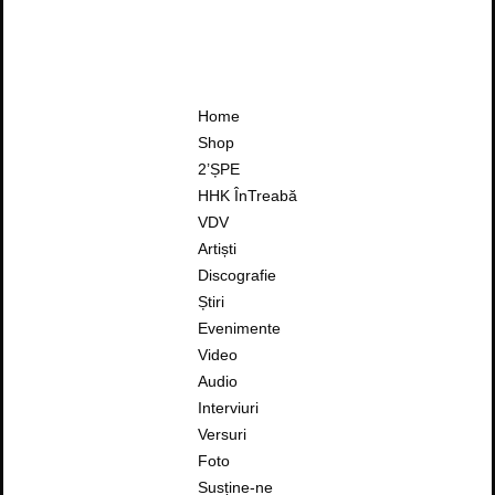
Home
Shop
2’ȘPE
HHK ÎnTreabă
VDV
Artiști
Discografie
Știri
Evenimente
Video
Audio
Interviuri
Versuri
Foto
Susține-ne