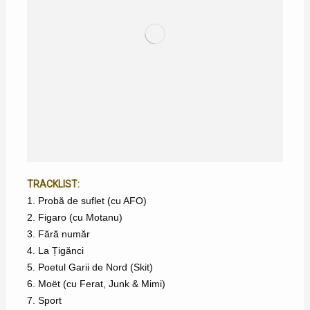
TRACKLIST:
1. Probă de suflet (cu AFO)
2. Figaro (cu Motanu)
3. Fără număr
4. La Țigănci
5. Poetul Garii de Nord (Skit)
6. Moët (cu Ferat, Junk & Mimi)
7. Sport