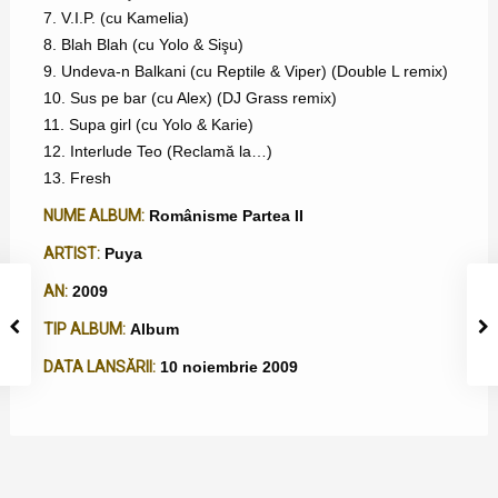
7. V.I.P. (cu Kamelia)
8. Blah Blah (cu Yolo & Sişu)
9. Undeva-n Balkani (cu Reptile & Viper) (Double L remix)
10. Sus pe bar (cu Alex) (DJ Grass remix)
11. Supa girl (cu Yolo & Karie)
12. Interlude Teo (Reclamă la…)
13. Fresh
NUME ALBUM:
Românisme Partea II
ARTIST:
Puya
AN:
2009
TIP ALBUM:
Album
DATA LANSĂRII:
10 noiembrie 2009