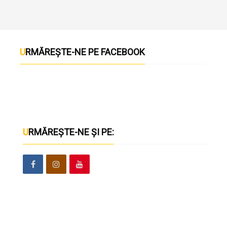
URMĂREȘTE-NE PE FACEBOOK
URMĂREȘTE-NE ȘI PE: