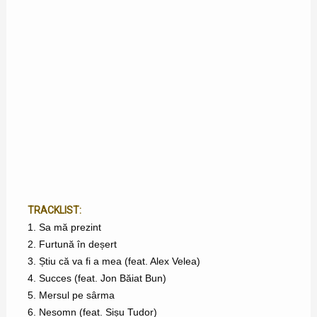
TRACKLIST:
1. Sa mă prezint
2. Furtună în deșert
3. Știu că va fi a mea (feat. Alex Velea)
4. Succes (feat. Jon Băiat Bun)
5. Mersul pe sârma
6. Nesomn (feat. Sișu Tudor)