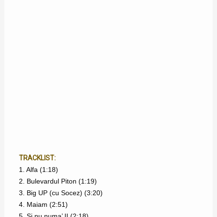
TRACKLIST:
1. Alfa (1:18)
2. Bulevardul Piton (1:19)
3. Big UP (cu Socez) (3:20)
4. Maiam (2:51)
5. Și nu numa’ II (2:18)