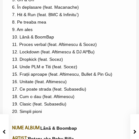
6. În deplasare (feat. Macanache)
7. Hit & Run (feat. BMC & Infinitu’)
8. Pe treaba mea
9. Am ales
10. Lână & BoomBap
11. Proces verbal (feat. Aftimescu & Socez)
12. Lockdown (feat. Aftimescu & DJ Al*Bu)
13. Dropkick (feat. Socez)
14. Unde PLM e Titi (feat. Socez)
15. Frații aproape (feat. Aftimescu, Bullet & Pin Gu)
16. Unitate (feat. Aftimescu)
17. Ce poate strada (feat. Subasediu)
18. Cum o dau (feat. Aftimescu)
19. Clasic (feat. Subasediu)
20. Simpli pioni
NUME ALBUM:
Lână & Boombap
ARTIST:
Rotaru aka Roby Rilla