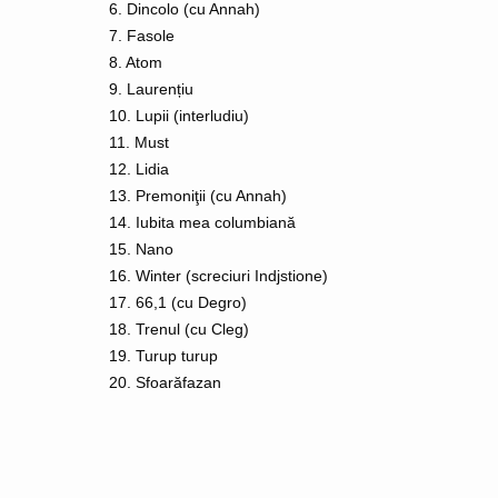
6. Dincolo (cu Annah)
7. Fasole
8. Atom
9. Laurențiu
10. Lupii (interludiu)
11. Must
12. Lidia
13. Premoniţii (cu Annah)
14. Iubita mea columbiană
15. Nano
16. Winter (screciuri Indjstione)
17. 66,1 (cu Degro)
18. Trenul (cu Cleg)
19. Turup turup
20. Sfoarăfazan