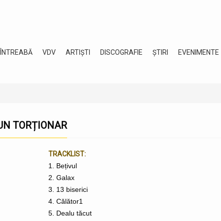
 ÎNTREABĂ
VDV
ARTIȘTI
DISCOGRAFIE
ȘTIRI
EVENIMENTE
 UN TORȚIONAR
TRACKLIST:
1. Bețivul
2. Galax
3. 13 biserici
4. Călător1
5. Dealu tăcut