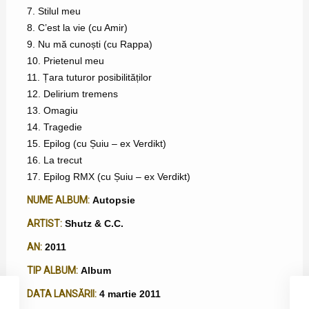
7. Stilul meu
8. C’est la vie (cu Amir)
9. Nu mă cunoști (cu Rappa)
10. Prietenul meu
11. Țara tuturor posibilităților
12. Delirium tremens
13. Omagiu
14. Tragedie
15. Epilog (cu Șuiu – ex Verdikt)
16. La trecut
17. Epilog RMX (cu Șuiu – ex Verdikt)
NUME ALBUM:
Autopsie
ARTIST:
Shutz & C.C.
AN:
2011
TIP ALBUM:
Album
DATA LANSĂRII:
4 martie 2011