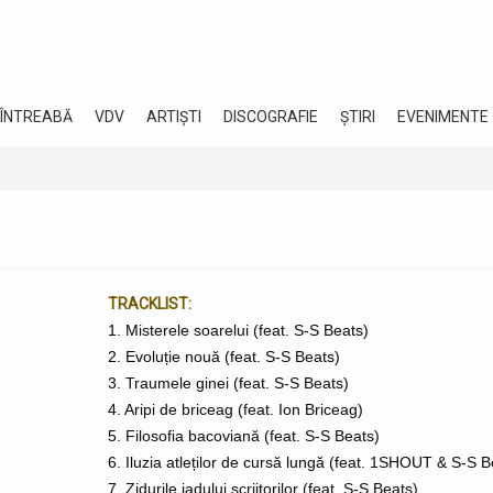
 ÎNTREABĂ
VDV
ARTIȘTI
DISCOGRAFIE
ȘTIRI
EVENIMENTE
TRACKLIST:
1. Misterele soarelui (feat. S-S Beats)
2. Evoluție nouă (feat. S-S Beats)
3. Traumele ginei (feat. S-S Beats)
4. Aripi de briceag (feat. Ion Briceag)
5. Filosofia bacoviană (feat. S-S Beats)
6. Iluzia atleților de cursă lungă (feat. 1SHOUT & S-S B
7. Zidurile iadului scriitorilor (feat. S-S Beats)