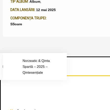
TIP ALBUM:
Album
,
DATA LANSĂRII:
12 mai 2025
COMPONENȚA TRUPEI:
SSoare
Norzeatic & Qinta
Spartă – 2025 –
Urmărește-ne pe Facebook
Qintesențiale