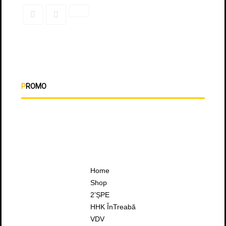
PROMO
Home
Shop
2’ȘPE
HHK ÎnTreabă
VDV