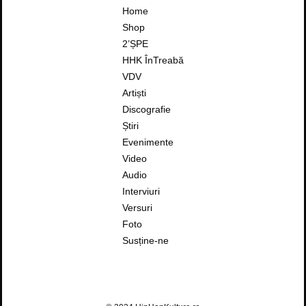
Home
Shop
2’ȘPE
HHK ÎnTreabă
VDV
Artiști
Discografie
Știri
Evenimente
Video
Audio
Interviuri
Versuri
Foto
Susține-ne