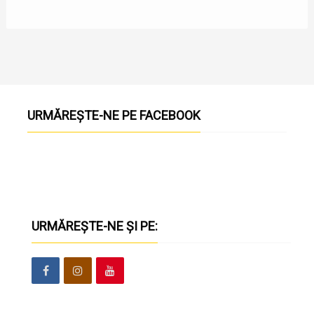
URMĂREȘTE-NE PE FACEBOOK
URMĂREȘTE-NE ȘI PE: