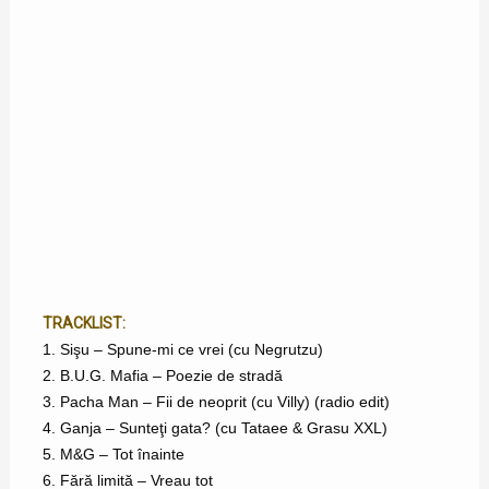
TRACKLIST:
1. Sişu – Spune-mi ce vrei (cu Negrutzu)
2. B.U.G. Mafia – Poezie de stradă
3. Pacha Man – Fii de neoprit (cu Villy) (radio edit)
4. Ganja – Sunteţi gata? (cu Tataee & Grasu XXL)
5. M&G – Tot înainte
6. Fără limită – Vreau tot