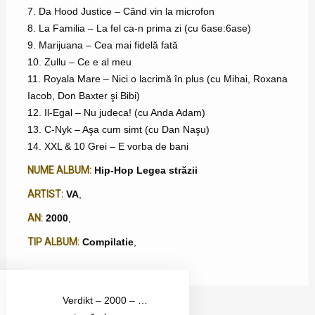
7. Da Hood Justice – Când vin la microfon
8. La Familia – La fel ca-n prima zi (cu 6ase:6ase)
9. Marijuana – Cea mai fidelă fată
10. Zullu – Ce e al meu
11. Royala Mare – Nici o lacrimă în plus (cu Mihai, Roxana
Iacob, Don Baxter şi Bibi)
12. Il-Egal – Nu judeca! (cu Anda Adam)
13. C-Nyk – Aşa cum simt (cu Dan Naşu)
14. XXL & 10 Grei – E vorba de bani
NUME ALBUM:
Hip-Hop Legea străzii
ARTIST:
VA
,
AN:
2000
,
TIP ALBUM:
Compilatie
,
Verdikt – 2000 – …