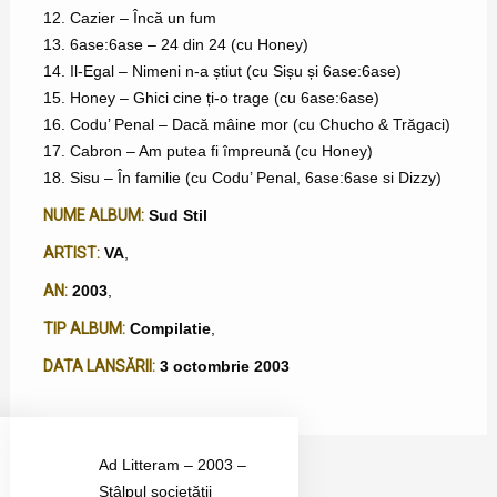
12. Cazier – Încă un fum
13. 6ase:6ase – 24 din 24 (cu Honey)
14. Il-Egal – Nimeni n-a știut (cu Sișu și 6ase:6ase)
15. Honey – Ghici cine ți-o trage (cu 6ase:6ase)
16. Codu’ Penal – Dacă mâine mor (cu Chucho & Trăgaci)
17. Cabron – Am putea fi împreună (cu Honey)
18. Sisu – În familie (cu Codu’ Penal, 6ase:6ase si Dizzy)
NUME ALBUM:
Sud Stil
ARTIST:
VA
,
AN:
2003
,
TIP ALBUM:
Compilatie
,
DATA LANSĂRII:
3 octombrie 2003
Ad Litteram – 2003 –
Stâlpul societății