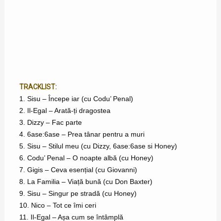
TRACKLIST:
1. Sisu – Începe iar (cu Codu’ Penal)
2. Il-Egal – Arată-ți dragostea
3. Dizzy – Fac parte
4. 6ase:6ase – Prea tânar pentru a muri
5. Sisu – Stilul meu (cu Dizzy, 6ase:6ase si Honey)
6. Codu’ Penal – O noapte albă (cu Honey)
7. Gigis – Ceva esențial (cu Giovanni)
8. La Familia – Viață bună (cu Don Baxter)
9. Sisu – Singur pe stradă (cu Honey)
10. Nico – Tot ce îmi ceri
11. Il-Egal – Așa cum se întâmplă