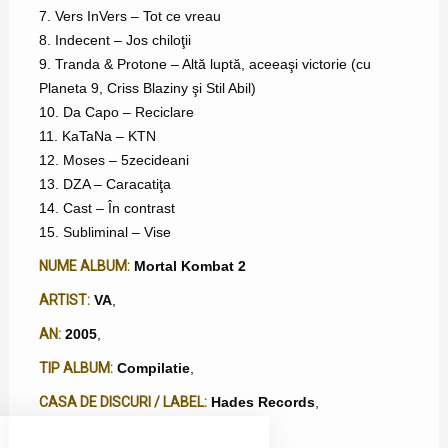
7. Vers InVers – Tot ce vreau
8. Indecent – Jos chiloţii
9. Tranda & Protone – Altă luptă, aceeaşi victorie (cu
Planeta 9, Criss Blaziny şi Stil Abil)
10. Da Capo – Reciclare
11. KaTaNa – KTN
12. Moses – 5zecideani
13. DZA – Caracatiţa
14. Cast – În contrast
15. Subliminal – Vise
NUME ALBUM:
Mortal Kombat 2
ARTIST:
VA
,
AN:
2005
,
TIP ALBUM:
Compilatie
,
CASA DE DISCURI / LABEL:
Hades Records
,