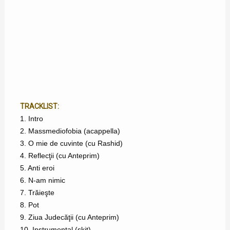
TRACKLIST:
1. Intro
2. Massmediofobia (acappella)
3. O mie de cuvinte (cu Rashid)
4. Reflecţii (cu Anteprim)
5. Anti eroi
6. N-am nimic
7. Trăieşte
8. Pot
9. Ziua Judecăţii (cu Anteprim)
10. Instrumental (skit)