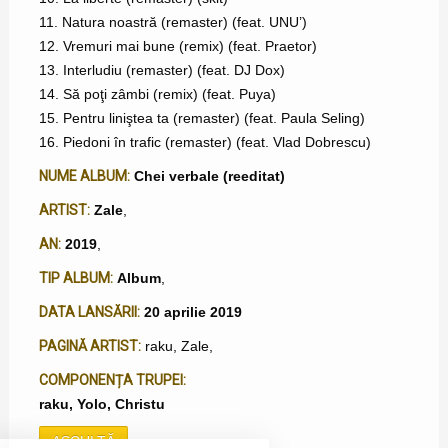
11. Natura noastră (remaster) (feat. UNU’)
12. Vremuri mai bune (remix) (feat. Praetor)
13. Interludiu (remaster) (feat. DJ Dox)
14. Să poţi zâmbi (remix) (feat. Puya)
15. Pentru liniştea ta (remaster) (feat. Paula Seling)
16. Piedoni în trafic (remaster) (feat. Vlad Dobrescu)
NUME ALBUM:
Chei verbale (reeditat)
ARTIST:
Zale
,
AN:
2019
,
TIP ALBUM:
Album
,
DATA LANSĂRII:
20 aprilie 2019
PAGINĂ ARTIST:
raku
,
Zale
,
COMPONENȚA TRUPEI:
raku, Yolo, Christu
ASCULTĂ