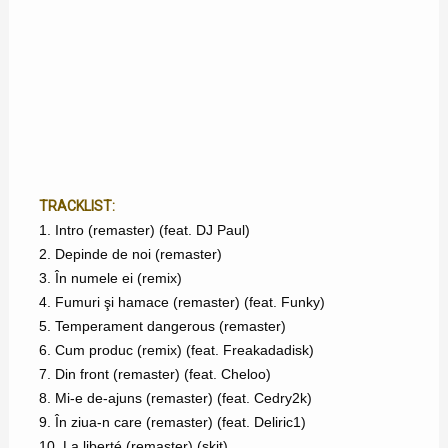
TRACKLIST:
1. Intro (remaster) (feat. DJ Paul)
2. Depinde de noi (remaster)
3. În numele ei (remix)
4. Fumuri şi hamace (remaster) (feat. Funky)
5. Temperament dangerous (remaster)
6. Cum produc (remix) (feat. Freakadadisk)
7. Din front (remaster) (feat. Cheloo)
8. Mi-e de-ajuns (remaster) (feat. Cedry2k)
9. În ziua-n care (remaster) (feat. Deliric1)
10. La liberté (remaster) (skit)