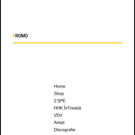
PROMO
Home
Shop
2’ȘPE
HHK ÎnTreabă
VDV
Artiști
Discografie