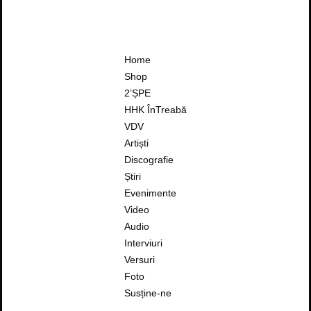
Home
Shop
2’ȘPE
HHK ÎnTreabă
VDV
Artiști
Discografie
Știri
Evenimente
Video
Audio
Interviuri
Versuri
Foto
Susține-ne