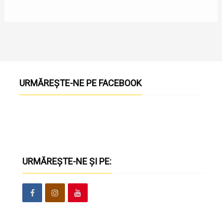
URMĂREȘTE-NE PE FACEBOOK
URMĂREȘTE-NE ȘI PE: