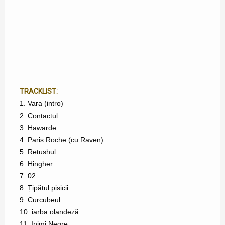
TRACKLIST:
1. Vara (intro)
2. Contactul
3. Hawarde
4. Paris Roche (cu Raven)
5. Retushul
6. Hingher
7. 02
8. Țipătul pisicii
9. Curcubeul
10. iarba olandeză
11. Inimi Negre