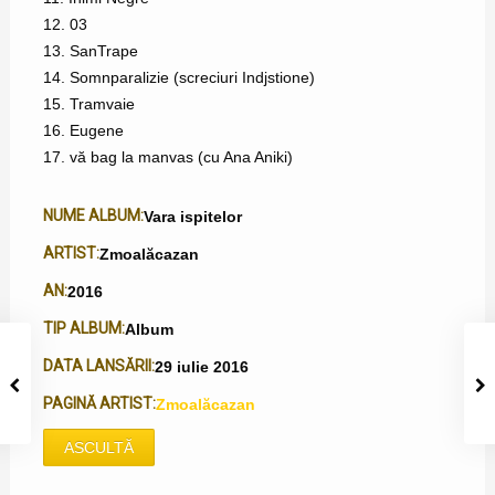
12. 03
13. SanTrape
14. Somnparalizie (screciuri Indjstione)
15. Tramvaie
16. Eugene
17. vă bag la manvas (cu Ana Aniki)
NUME ALBUM:
Vara ispitelor
ARTIST:
Zmoalăcazan
AN:
2016
TIP ALBUM:
Album
DATA LANSĂRII:
29 iulie 2016
PAGINĂ ARTIST:
Zmoalăcazan
ASCULTĂ