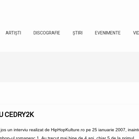
ARTIȘTI
DISCOGRAFIE
ȘTIRI
EVENIMENTE
VI
U CEDRY2K
i jos un interviu realizat de HipHopKulture.ro pe 25 ianuarie 2007, inain
iphop-ul romanesc.1. Au trecut mai bine de 4 ani, chiar 5 de la primul ..