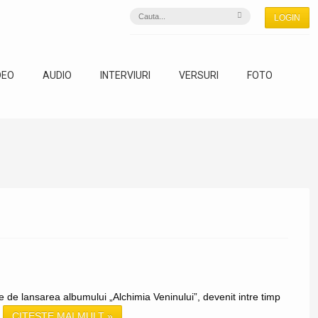
LOGIN
DEO
AUDIO
INTERVIURI
VERSURI
FOTO
te de lansarea albumului „Alchimia Veninului”, devenit intre timp
.
CITEȘTE MAI MULT »