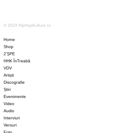
© 2024 HipHopKulture.ro
Home
Shop
2’ȘPE
HHK ÎnTreabă
VDV
Artiști
Discografie
Știri
Evenimente
Video
Audio
Interviuri
Versuri
Foto