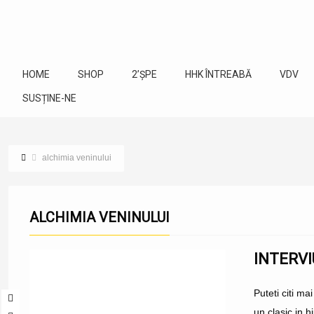
HOME
SHOP
2’ȘPE
HHK ÎNTREABĂ
VDV
SUSȚINE-NE
alchimia veninului
ALCHIMIA VENINULUI
INTERVI
Puteti citi ma
un clasic in h