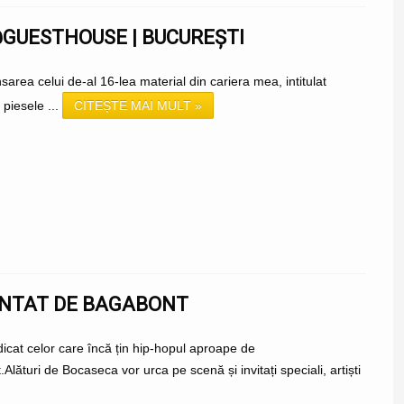
@GUESTHOUSE | BUCUREȘTI
area celui de-al 16-lea material din cariera mea, intitulat
 piesele ...
CITEȘTE MAI MULT »
ENTAT DE BAGABONT
dicat celor care încă țin hip-hopul aproape de
turi de Bocaseca vor urca pe scenă și invitați speciali, artiști