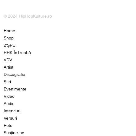
© 2024 HipHopKulture.ro
Home
Shop
2’ȘPE
HHK ÎnTreabă
VDV
Artiști
Discografie
Știri
Evenimente
Video
Audio
Interviuri
Versuri
Foto
Susține-ne