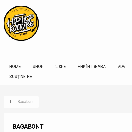
HOME
SHOP
2’ȘPE
HHK ÎNTREABĂ
VDV
SUSȚINE-NE
Bagabont
BAGABONT