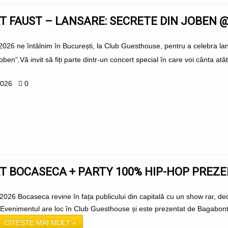
 FAUST – LANSARE: SECRETE DIN JOBEN 
 2026 ne întâlnim în București, la Club Guesthouse, pentru a celebra lans
oben”.Vă invit să fiți parte dintr-un concert special în care voi cânta atât
2026
0
T BOCASECA + PARTY 100% HIP-HOP PREZ
2026 Bocaseca revine în fața publicului din capitală cu un show rar, de
venimentul are loc în Club Guesthouse și este prezentat de Bagabont.Ală
CITEȘTE MAI MULT »