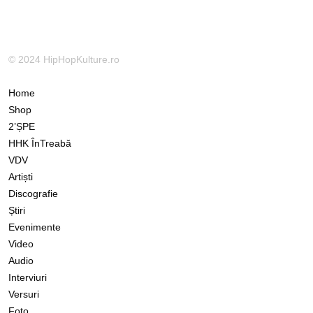
© 2024 HipHopKulture.ro
Home
Shop
2’ȘPE
HHK ÎnTreabă
VDV
Artiști
Discografie
Știri
Evenimente
Video
Audio
Interviuri
Versuri
Foto