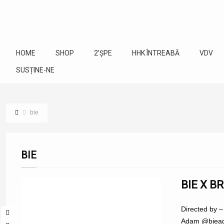
HOME
SHOP
2’ȘPE
HHK ÎNTREABĂ
VDV
SUSȚINE-NE
bie
BIE
BIE X B
Directed by
Adam @bieada