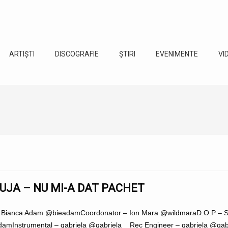
ARTIȘTI
DISCOGRAFIE
ȘTIRI
EVENIMENTE
VI
RUJA – NU MI-A DAT PACHET
 – Bianca Adam @bieadamCoordonator – Ion Mara @wildmaraD.O.P – 
mInstrumental – qabriela @qabriela__Rec Engineer – qabriela @qabr