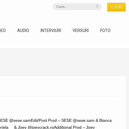
LOGIN
DEO
AUDIO
INTERVIURI
VERSURI
FOTO
SESE @sese.samEdit/Post Prod – SESE @sese.sam & Bianca
iela__ & Joey @joeycrack.roAdditional Prod – Joey