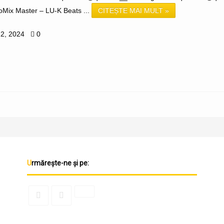
oMix Master – LU-K Beats ...
CITEȘTE MAI MULT »
22, 2024
0
Urmărește-ne și pe: