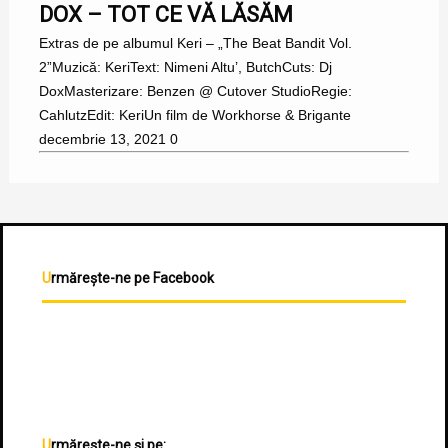
DOX – TOT CE VĂ LĂSĂM
Extras de pe albumul Keri – „The Beat Bandit Vol.
2”Muzică: KeriText: Nimeni Altu’, ButchCuts: Dj
DoxMasterizare: Benzen @ Cutover StudioRegie:
CahlutzEdit: KeriUn film de Workhorse & Brigante
decembrie 13, 2021
0
Urmărește-ne pe Facebook
Urmărește-ne și pe: