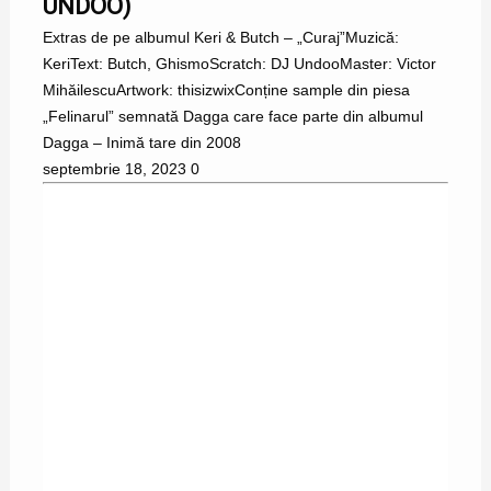
UNDOO)
Extras de pe albumul Keri & Butch – „Curaj”Muzică:
KeriText: Butch, GhismoScratch: DJ UndooMaster: Victor
MihăilescuArtwork: thisizwixConține sample din piesa
„Felinarul” semnată Dagga care face parte din albumul
Dagga – Inimă tare din 2008
septembrie 18, 2023
0