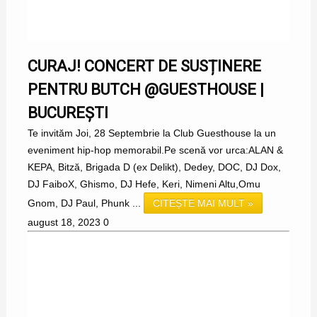
CURAJ! CONCERT DE SUSȚINERE
PENTRU BUTCH @GUESTHOUSE |
BUCUREȘTI
Te invităm Joi, 28 Septembrie la Club Guesthouse la un
eveniment hip-hop memorabil.Pe scenă vor urca:ALAN &
KEPA, Bitză, Brigada D (ex Delikt), Dedey, DOC, DJ Dox,
DJ FaiboX, Ghismo, DJ Hefe, Keri, Nimeni Altu,Omu
Gnom, DJ Paul, Phunk ...
CITEȘTE MAI MULT »
august 18, 2023
0