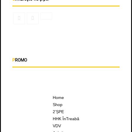
PROMO
Home
Shop
2’ȘPE
HHK ÎnTreabă
VDV