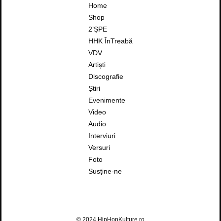
Home
Shop
2’ȘPE
HHK ÎnTreabă
VDV
Artiști
Discografie
Știri
Evenimente
Video
Audio
Interviuri
Versuri
Foto
Susține-ne
© 2024 HipHopKulture.ro