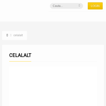
LOGIN
celalalt
CELALALT