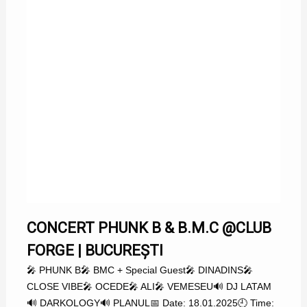
CONCERT PHUNK B & B.M.C @CLUB
FORGE | BUCUREȘTI
🎤 PHUNK B🎤 BMC + Special Guest🎤 DINADINS🎤
CLOSE VIBE🎤 OCEDE🎤 ALI🎤 VEMESEU🔊 DJ LATAM
🔊 DARKOLOGY🔊 PLANUL📅 Date: 18.01.2025🕘 Time: