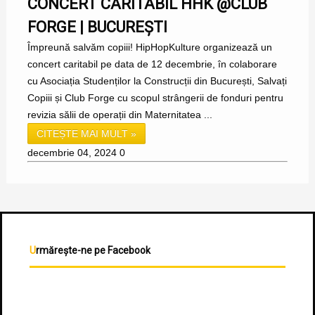
CONCERT CARITABIL HHK @CLUB
FORGE | BUCUREȘTI
Împreună salvăm copiii! HipHopKulture organizează un
concert caritabil pe data de 12 decembrie, în colaborare
cu Asociația Studenților la Construcții din București, Salvați
Copiii și Club Forge cu scopul strângerii de fonduri pentru
revizia sălii de operații din Maternitatea ...
CITEȘTE MAI MULT »
decembrie 04, 2024
0
Urmărește-ne pe Facebook