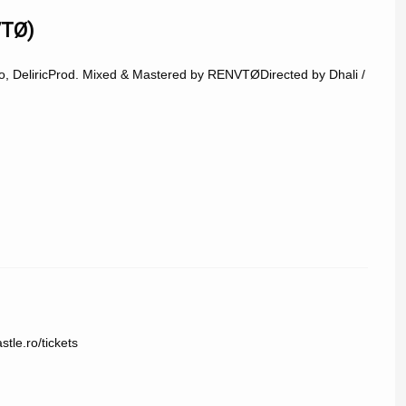
VTØ)
ho, DeliricProd. Mixed & Mastered by RENVTØDirected by Dhali /
tle.ro/tickets