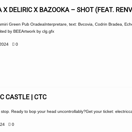
 X DELIRIC X BAZOOKA – SHOT (FEAT. REN
umiri Green Pub OradeaInterpretare, text: Bvcovia, Codrin Bradea, Ec
ed by BEE​​​Artwork by clg.gfx
 2024
0
C CASTLE | CTC
 stop. Ready to bop your head uncontrollably?Get your ticket: electriccas
024
0