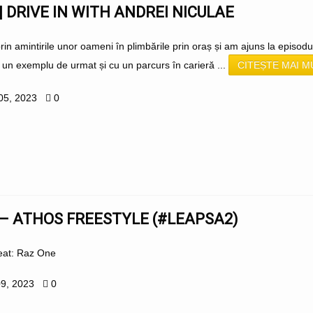
 | DRIVE IN WITH ANDREI NICULAE
prin amintirile unor oameni în plimbările prin oraș și am ajuns la episod
 un exemplu de urmat și cu un parcurs în carieră ...
CITEȘTE MAI M
05, 2023
0
 – ATHOS FREESTYLE (#LEAPSA2)
Beat: Raz One
09, 2023
0