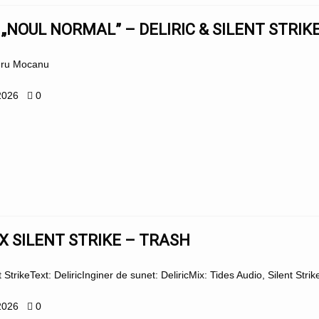
„NOUL NORMAL” – DELIRIC & SILENT STRIKE
dru Mocanu
2026
0
 X SILENT STRIKE – TRASH
 StrikeText: DeliricInginer de sunet: DeliricMix: Tides Audio, Silent Str
2026
0