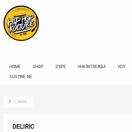
HOME
SHOP
2’ȘPE
HHK ÎNTREABĂ
VDV
SUSȚINE-NE
deliric
DELIRIC