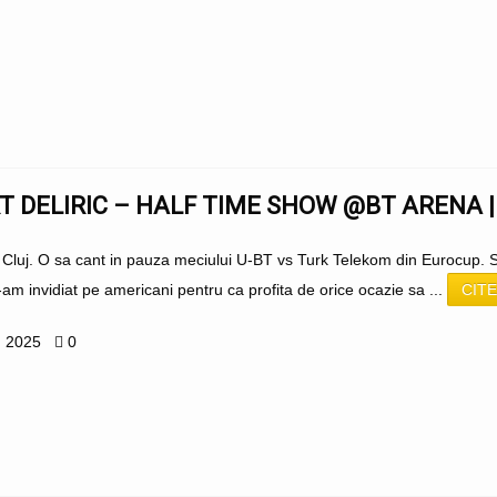
 DELIRIC – HALF TIME SHOW @BT ARENA 
 Cluj. O sa cant in pauza meciului U-BT vs Turk Telekom din Eurocup. 
-am invidiat pe americani pentru ca profita de orice ocazie sa ...
CITE
, 2025
0