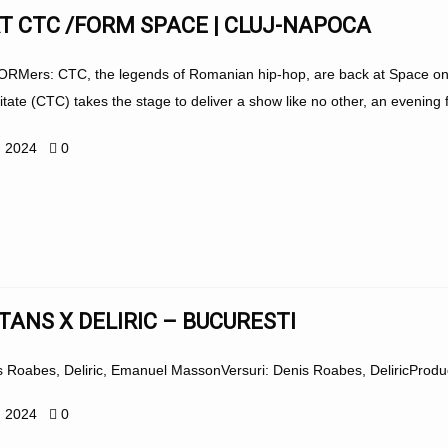
T CTC /FORM SPACE | CLUJ-NAPOCA
FORMers: CTC, the legends of Romanian hip-hop, are back at Space on 
tate (CTC) takes the stage to deliver a show like no other, an evening fi
, 2024
0
ANS X DELIRIC – BUCURESTI
 Roabes, Deliric, Emanuel MassonVersuri: Denis Roabes, DeliricProduc
, 2024
0