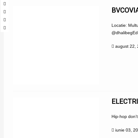
BVCOVIA
Locatie: Mult
@dhalibegEdit
august 22,
ELECTRI
Hip-hop don’t
iunie 03, 2