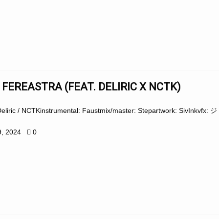
 FEREASTRA (FEAT. DELIRIC X NCTK)
 Deliric / NCTKinstrumental: Faustmix/master: Stepartwork: SivInkvfx: 
9, 2024
0