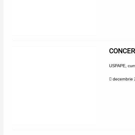
CONCERT
USPAPE, cum z
decembrie 