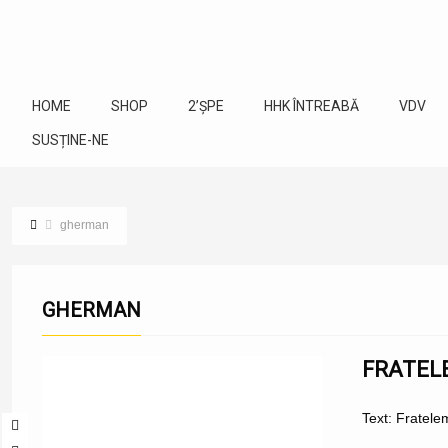
HOME
SHOP
2’ȘPE
HHK ÎNTREABĂ
VDV
SUSȚINE-NE
gherman
GHERMAN
FRATEL
Text: Fratel