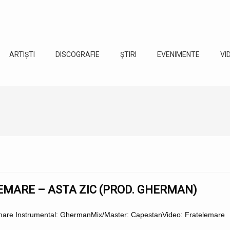
ARTIȘTI
DISCOGRAFIE
ȘTIRI
EVENIMENTE
VI
EMARE – ASTA ZIC (PROD. GHERMAN)
emare Instrumental: GhermanMix/Master: CapestanVideo: Fratelemare