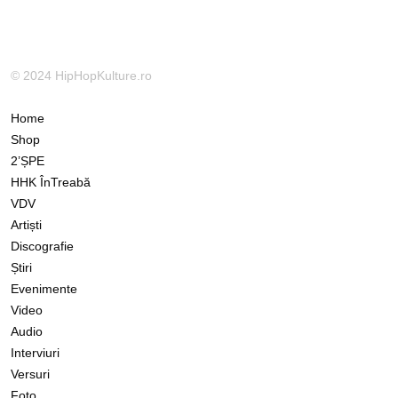
© 2024 HipHopKulture.ro
Home
Shop
2’ȘPE
HHK ÎnTreabă
VDV
Artiști
Discografie
Știri
Evenimente
Video
Audio
Interviuri
Versuri
Foto