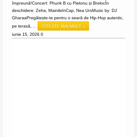
împreună!Concert: Phunk B cu Pietonu și BrelocÎn
deschidere: Zeha, MainileInCap, Nea UrsMusic by: DJ
GharaaPregătește-te pentru o seară de Hip-Hop autentic,
pe terasă, ...
CITEȘTE MAI MULT »
iunie 15, 2026
0