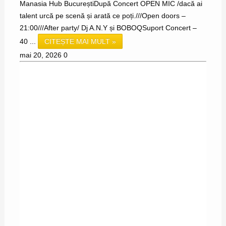
Manasia Hub BucureștiDupă Concert OPEN MIC /dacă ai
talent urcă pe scenă și arată ce poți.///Open doors –
21:00///After party/ Dj A.N.Y și BOBOQSuport Concert –
40 ...
CITEȘTE MAI MULT »
mai 20, 2026
0