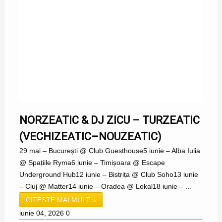
NORZEATIC & DJ ZICU – TURZEATIC
(VECHIZEATIC–NOUZEATIC)
29 mai – București @ Club Guesthouse5 iunie – Alba Iulia
@ Spațiile Ryma6 iunie – Timișoara @ Escape
Underground Hub12 iunie – Bistrița @ Club Soho13 iunie
– Cluj @ Matter14 iunie – Oradea @ Lokal18 iunie – ...
CITEȘTE MAI MULT »
iunie 04, 2026
0