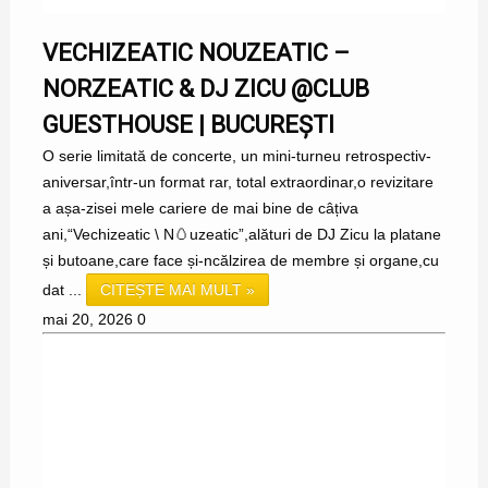
VECHIZEATIC NOUZEATIC –
NORZEATIC & DJ ZICU @CLUB
GUESTHOUSE | BUCUREȘTI
O serie limitată de concerte, un mini-turneu retrospectiv-
aniversar,într-un format rar, total extraordinar,o revizitare
a așa-zisei mele cariere de mai bine de câțiva
ani,“Vechizeatic \ N🥚uzeatic”,alături de DJ Zicu la platane
și butoane,care face și-ncălzirea de membre și organe,cu
dat ...
CITEȘTE MAI MULT »
mai 20, 2026
0