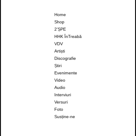
Home
Shop
2’ȘPE
HHK ÎnTreabă
VDV
Artiști
Discografie
Știri
Evenimente
Video
Audio
Interviuri
Versuri
Foto
Susține-ne