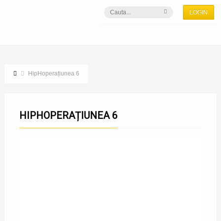
LOGIN
HipHoperațiunea 6
HIPHOPERAȚIUNEA 6