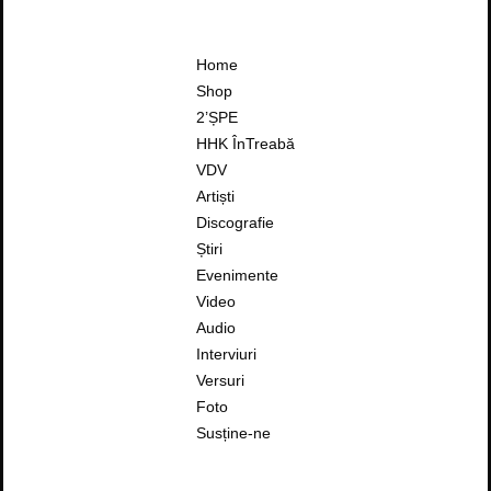
Home
Shop
2’ȘPE
HHK ÎnTreabă
VDV
Artiști
Discografie
Știri
Evenimente
Video
Audio
Interviuri
Versuri
Foto
Susține-ne