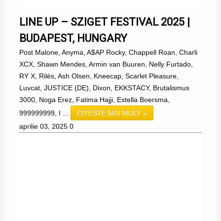
LINE UP – SZIGET FESTIVAL 2025 |
BUDAPEST, HUNGARY
Post Malone, Anyma, A$AP Rocky, Chappell Roan, Charli
XCX, Shawn Mendes, Armin van Buuren, Nelly Furtado,
RY X, Rilès, Ash Olsen, Kneecap, Scarlet Pleasure,
Luvcat, JUSTICE (DE), Dixon, EKKSTACY, Brutalismus
3000, Noga Erez, Fatima Hajji, Estella Boersma,
999999999, I ...
CITEȘTE MAI MULT »
aprilie 03, 2025
0