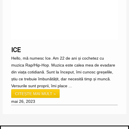
ICE
Hello, mă numesc Ice. Am 22 de ani și cochetez cu
muzica Rap/Hip-Hop. Muzica este calea mea de evadare
din viața cotidiană. Sunt la început, îmi cunosc greșelile,
știu ce trebuie îmbunătățit, dar necesită timp și muncă.
Versurile sunt proprii, îmi place ...
CITEȘTE MAI MULT »
mai 26, 2023