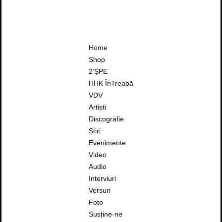
Home
Shop
2’ȘPE
HHK ÎnTreabă
VDV
Artiști
Discografie
Știri
Evenimente
Video
Audio
Interviuri
Versuri
Foto
Susține-ne