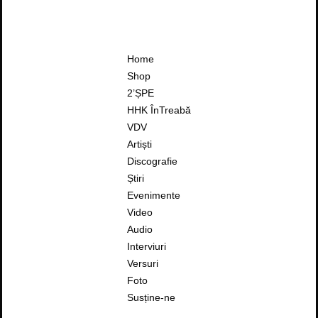
Home
Shop
2’ȘPE
HHK ÎnTreabă
VDV
Artiști
Discografie
Știri
Evenimente
Video
Audio
Interviuri
Versuri
Foto
Susține-ne