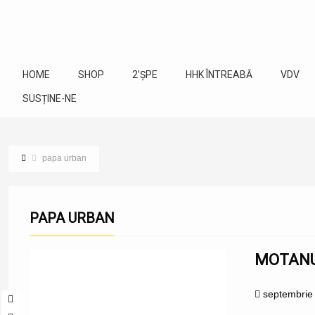
HOME
SHOP
2’ȘPE
HHK ÎNTREABĂ
VDV
SUSȚINE-NE
papa urban
PAPA URBAN
MOTANU’
septembrie