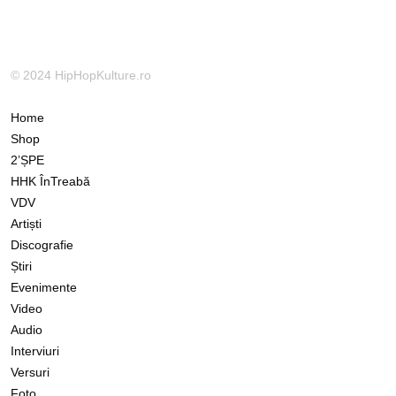
© 2024 HipHopKulture.ro
Home
Shop
2’ȘPE
HHK ÎnTreabă
VDV
Artiști
Discografie
Știri
Evenimente
Video
Audio
Interviuri
Versuri
Foto