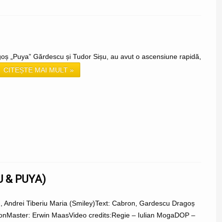
goș „Puya” Gărdescu și Tudor Sișu, au avut o ascensiune rapidă,
CITEȘTE MAI MULT »
 & PUYA)
 Andrei Tiberiu Maria (Smiley)Text: Cabron, Gardescu Dragoș
ronMaster: Erwin MaasVideo credits:Regie – Iulian MogaDOP –