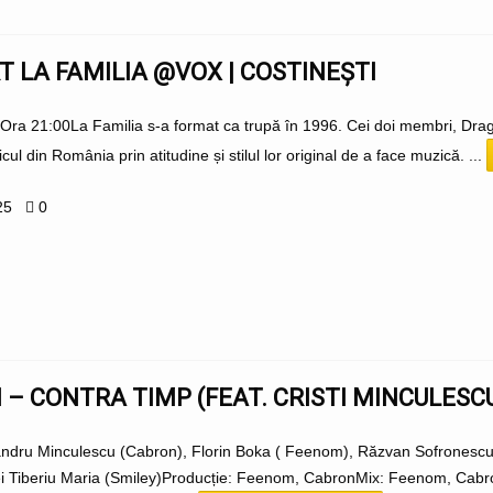
 LA FAMILIA @VOX | COSTINEȘTI
 Ora 21:00La Familia s-a format ca trupă în 1996. Cei doi membri, Dra
cul din România prin atitudine și stilul lor original de a face muzică. ...
25
0
– CONTRA TIMP (FEAT. CRISTI MINCULESCU
andru Minculescu (Cabron), Florin Boka ( Feenom), Răzvan Sofronescu,
ei Tiberiu Maria (Smiley)Producție: Feenom, CabronMix: Feenom, Cab