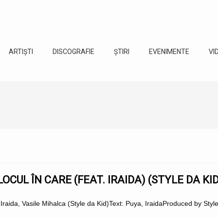
ARTIȘTI
DISCOGRAFIE
ȘTIRI
EVENIMENTE
VI
LOCUL ÎN CARE (FEAT. IRAIDA) (STYLE DA KI
 Iraida, Vasile Mihalca (Style da Kid)Text: Puya, IraidaProduced by Styl