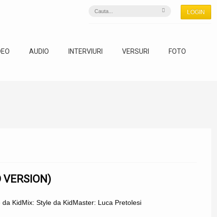
LOGIN
DEO
AUDIO
INTERVIURI
VERSURI
FOTO
D VERSION)
e da KidMix: Style da KidMaster: Luca Pretolesi