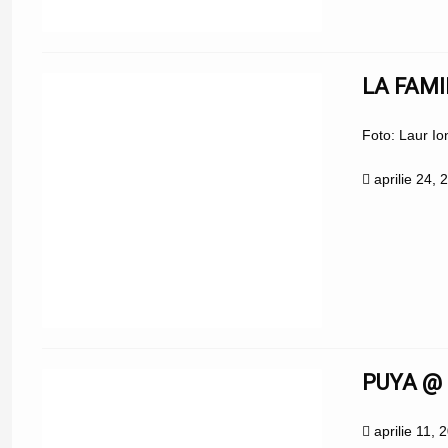
LA FAMI
Foto: Laur I
aprilie 24, 
PUYA @ 
aprilie 11, 