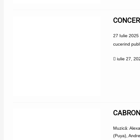
CONCERT
27 Iulie 2025
cucerind publi
iulie 27, 20
CABRON 
Muzică: Alex
(Puya), Andr