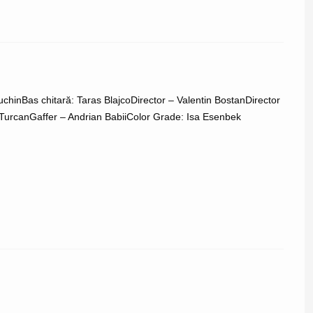
inBas chitară: Taras BlajcoDirector – Valentin BostanDirector
 TurcanGaffer – Andrian BabiiColor Grade: Isa Esenbek