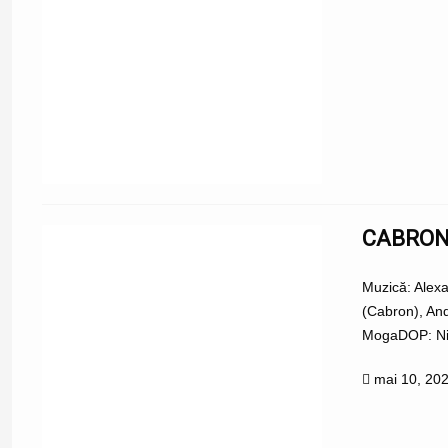
CABRON 
Muzică: Alexa
(Cabron), An
MogaDOP: Nic
mai 10, 20