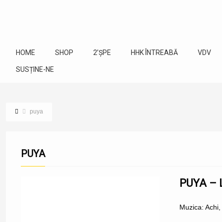
HOME
SHOP
2’ȘPE
HHK ÎNTREABĂ
VDV
SUSȚINE-NE
puya
PUYA
PUYA – 
Muzica: Achi,