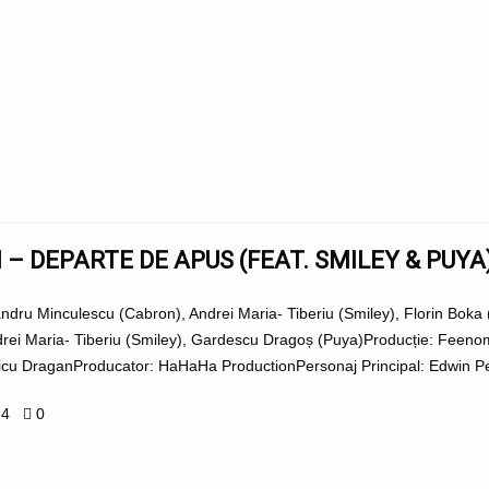
– DEPARTE DE APUS (FEAT. SMILEY & PUYA
ndru Minculescu (Cabron), Andrei Maria- Tiberiu (Smiley), Florin Bo
drei Maria- Tiberiu (Smiley), Gardescu Dragoș (Puya)Producție: Feen
u DraganProducator: HaHaHa ProductionPersonaj Principal: Edwin P
24
0