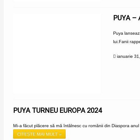
PUYA – 
Puya lansează
lui.Fanii rapp
ianuarie 31
PUYA TURNEU EUROPA 2024
Mi-a făcut plăcere să mă întâlnesc cu românii din Diaspora anul tre
CITEȘTE MAI MULT »