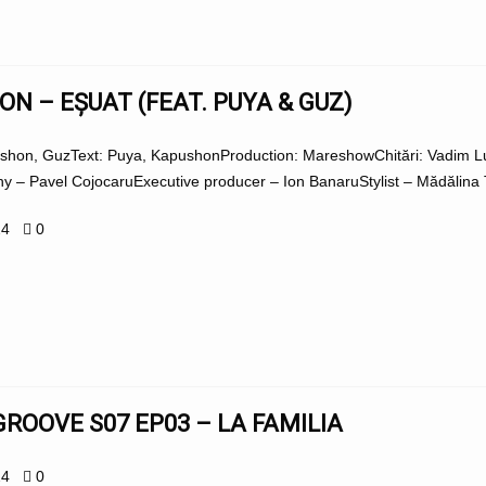
N – EȘUAT (FEAT. PUYA & GUZ)
shon, GuzText: Puya, KapushonProduction: MareshowChitări: Vadim Luch
y – Pavel CojocaruExecutive producer – Ion BanaruStylist – Mădălina
24
0
ROOVE S07 EP03 – LA FAMILIA
24
0