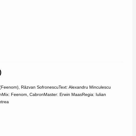
)
ka (Feenom), Răzvan SofronescuText: Alexandru Minculescu
omMix: Feenom, CabronMaster: Erwin MaasRegia: Iulian
etrea