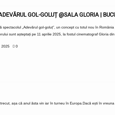
ADEVĂRUL GOL-GOLUȚ @SALA GLORIA | BUC
 spectacolul „Adevărul gol-goluț”, un concept cu totul nou în România și
erului sunt așteptați pe 11 aprilie 2025, la fostul cinematograf Gloria din 
, 2025
0
cut, așa că anul ăsta vin iar în turneu în Europa.Dacă ești în vreuna dintr