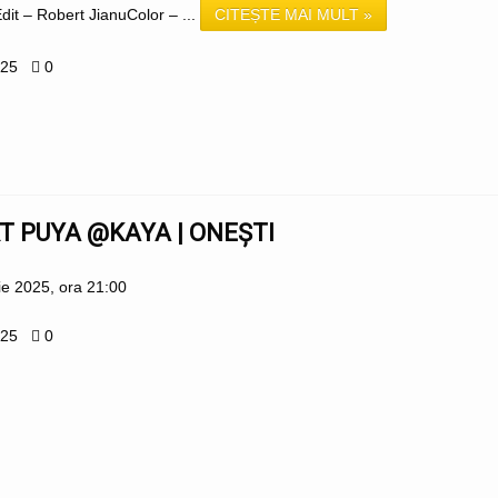
it – Robert JianuColor – ...
CITEȘTE MAI MULT »
025
0
T PUYA @KAYA | ONEȘTI
nie 2025, ora 21:00
025
0