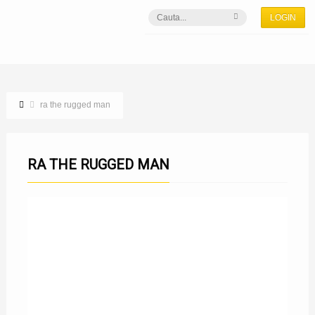
LOGIN
ra the rugged man
RA THE RUGGED MAN