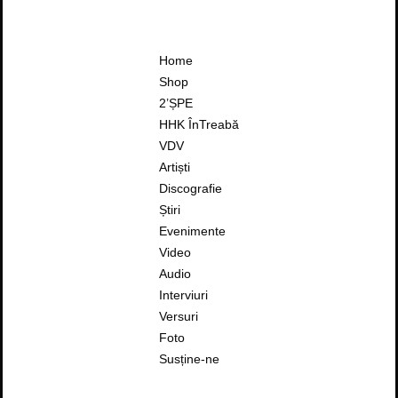
Home
Shop
2’ȘPE
HHK ÎnTreabă
VDV
Artiști
Discografie
Știri
Evenimente
Video
Audio
Interviuri
Versuri
Foto
Susține-ne