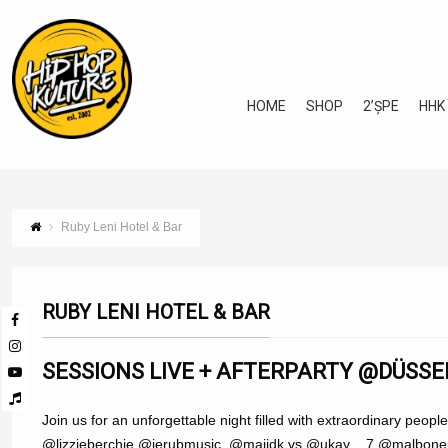
HOME
SHOP
2’ȘPE
HHK
Ruby Leni Hotel & Bar
RUBY LENI HOTEL & BAR
SESSIONS LIVE + AFTERPARTY @DÜSS
Join us for an unforgettable night filled with extraordinary peop
@lizzieberchie @jerubmusic @majidk vs @ukay__7 @malbone