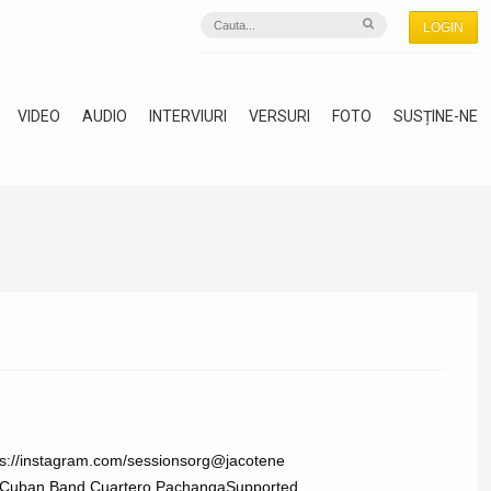
LOGIN
VIDEO
AUDIO
INTERVIURI
VERSURI
FOTO
SUSȚINE-NE
.https://instagram.com/sessionsorg@jacotene
 Cuban Band Cuartero PachangaSupported