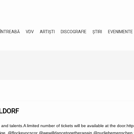
 ÎNTREABĂ
VDV
ARTIȘTI
DISCOGRAFIE
ȘTIRI
EVENIMENTE
ELDORF
le and talents.A limited number of tickets will be available at the door
ige @flockeyocscor @wewilldancetogetheragain @nurliebemenschen