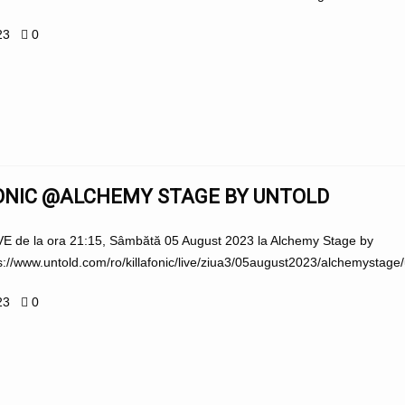
23
0
FONIC @ALCHEMY STAGE BY UNTOLD
IVE de la ora 21:15, Sâmbătă 05 August 2023 la Alchemy Stage by
/www.untold.com/ro/killafonic/live/ziua3/05august2023/alchemystage/untold
23
0