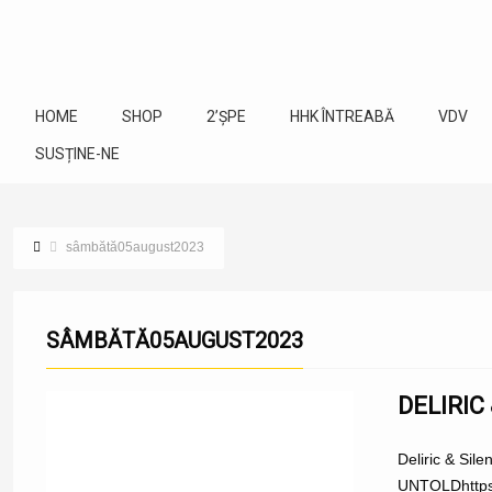
HOME
SHOP
2’ȘPE
HHK ÎNTREABĂ
VDV
SUSȚINE-NE
sâmbătă05august2023
SÂMBĂTĂ05AUGUST2023
DELIRIC
Deliric & Sil
UNTOLDhttps:/