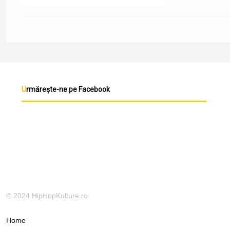
Urmărește-ne pe Facebook
© 2024 HipHopKulture.ro
Home