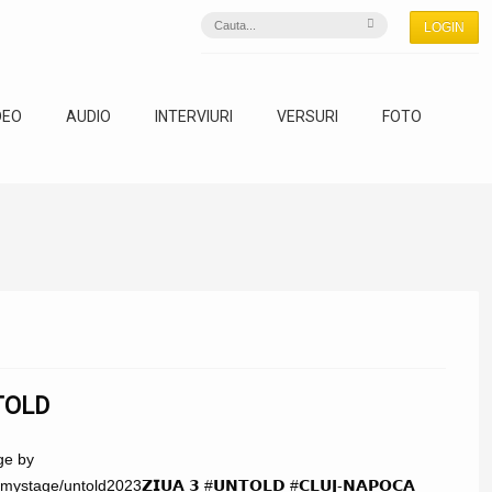
LOGIN
DEO
AUDIO
INTERVIURI
VERSURI
FOTO
TOLD
ge by
age/untold2023𝗭𝗜𝗨𝗔 𝟯 #𝗨𝗡𝗧𝗢𝗟𝗗 #𝗖𝗟𝗨𝗝-𝗡𝗔𝗣𝗢𝗖𝗔