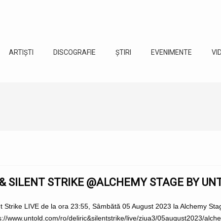
ARTIȘTI
DISCOGRAFIE
ȘTIRI
EVENIMENTE
VI
 & SILENT STRIKE @ALCHEMY STAGE BY UN
ent Strike LIVE de la ora 23:55, Sâmbătă 05 August 2023 la Alchemy Sta
/www.untold.com/ro/deliric&silentstrike/live/ziua3/05august2023/alchemyst