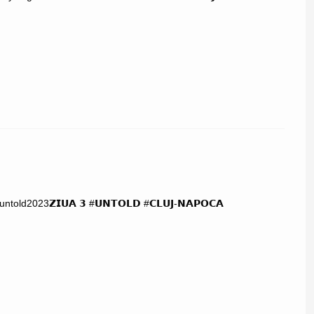
2023𝗭𝗜𝗨𝗔 𝟯 #𝗨𝗡𝗧𝗢𝗟𝗗 #𝗖𝗟𝗨𝗝-𝗡𝗔𝗣𝗢𝗖𝗔