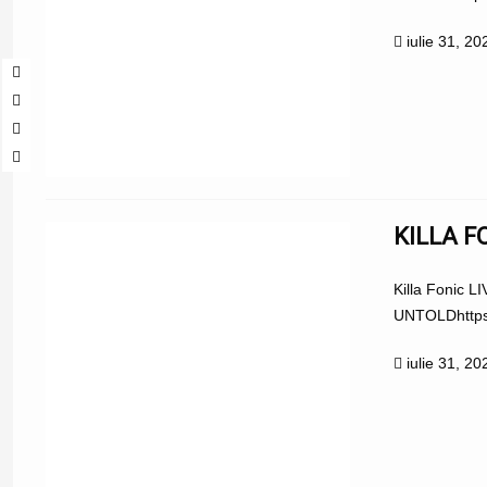
iulie 31, 20
KILLA 
Killa Fonic L
UNTOLDhttps:/
iulie 31, 20