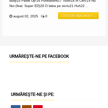
Bully15 Paste Up!16 Punkasshit17 Toxin18 In Cerc19 Nu
Noi (feat. Super ED)20 O lalea pe sicriu21 Huh22 ...
CITEȘTE MAI MULT »
august 02, 2025
0
URMĂREȘTE-NE PE FACEBOOK
URMĂREȘTE-NE ȘI PE: