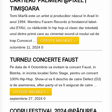
CARTIERU’ PALMIERI @PIXEL |
TIMIȘOARA
Tomi Marfă este un artist și producător născut în Arad în
anul 1994. Membru Facem Records și fondatorul label-
ului EYAU, cu rădăcinile în hip hop-ul clasic dar totodată
unul dintre primii care au cimentat sound-ul noului val de
trap.Cunoscut ...
CITEȘTE MAI MULT »
octombrie 11, 2024
0
TURNEU: CONCERTE FAUST
Pe data de 4 Octombrie va invitam la concert Faust, in
Bistrita, in incinta locatiei Soho Stage, pentru un concert
100% Hip-Hop. Show-ul va fi deschis de catre Defect (DJ)
si de asemenea, after-party-ul va fi asigurat de catre ...
CITEȘTE MAI MULT »
septembrie 27, 2024
0
CODRU FESTIVAL 2024 @PĂDUREA