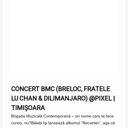
CONCERT BMC (BRELOC, FRATELE
LU CHAN & DILIMANJARO) @PIXEL |
TIMIȘOARA
Brigada Muzicalǎ Contemporanǎ – un nume care te face
curios, nu?Bǎieții îşi lanseazǎ albumul “Recartier”, aşa cǎ