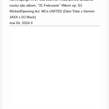
noului său album, “31 Februarie” !Warm up: DJ
WickedOpening Act: MCs UNITED (Dani Tobe x Gemini
JAXX x DJ Mack)
mai 04, 2024
0