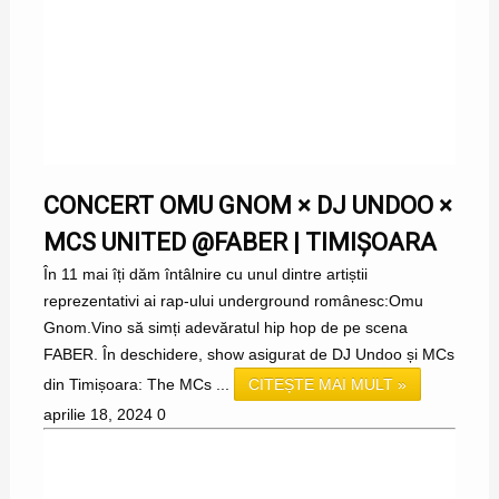
CONCERT OMU GNOM × DJ UNDOO ×
MCS UNITED @FABER | TIMIȘOARA
În 11 mai îți dăm întâlnire cu unul dintre artiștii
reprezentativi ai rap-ului underground românesc:Omu
Gnom.Vino să simți adevăratul hip hop de pe scena
FABER. În deschidere, show asigurat de DJ Undoo și MCs
din Timișoara: The MCs ...
CITEȘTE MAI MULT »
aprilie 18, 2024
0