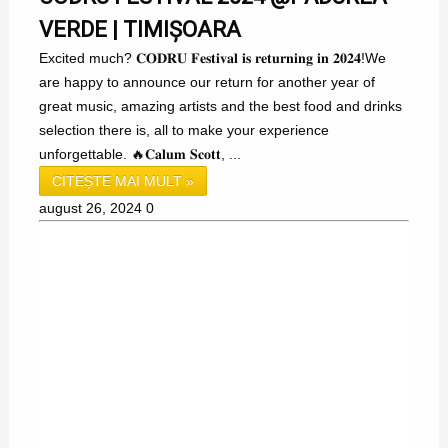
VERDE | TIMIȘOARA
Excited much? 𝐂𝐎𝐃𝐑𝐔 𝐅𝐞𝐬𝐭𝐢𝐯𝐚𝐥 𝐢𝐬 𝐫𝐞𝐭𝐮𝐫𝐧𝐢𝐧𝐠 𝐢𝐧 𝟐𝟎𝟐𝟒!We
are happy to announce our return for another year of
great music, amazing artists and the best food and drinks
selection there is, all to make your experience
unforgettable. 🔥𝐂𝐚𝐥𝐮𝐦 𝐒𝐜𝐨𝐭𝐭, ...
CITEȘTE MAI MULT »
august 26, 2024
0