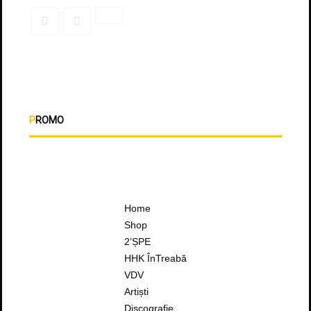
PROMO
Home
Shop
2’ȘPE
HHK ÎnTreabă
VDV
Artiști
Discografie