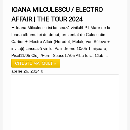
IOANA MILCULESCU / ELECTRO
AFFAIR | THE TOUR 2024
✦ Ioana Milculescu își lansează vinilul/LP I Mare de la
Ioana albumul ei de debut, prezentat de Culese din
Cartier.✦ Electro Affair (Herodot, Melak, Von Bülove +
invitați) lansează vinilul Palindrome.10/05 Timișoara,
Pixel11/05 Cluj, /Form Space17/05 Alba Iulia, Club ...
CITEȘTE MAI MULT »
aprilie 26, 2024
0