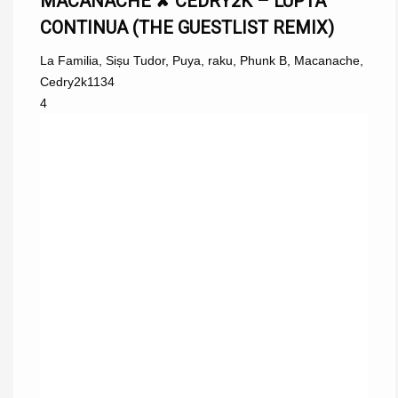
MACANACHE ✘ CEDRY2K – LUPTA
CONTINUA (THE GUESTLIST REMIX)
La Familia
,
Sișu Tudor
,
Puya
,
raku
,
Phunk B
,
Macanache
,
Cedry2k
1134
4