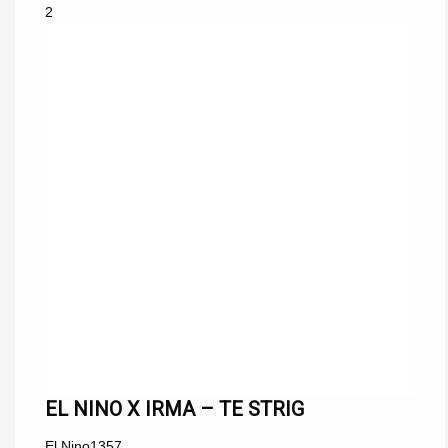
2
EL NINO X IRMA – TE STRIG
El Nino
1357