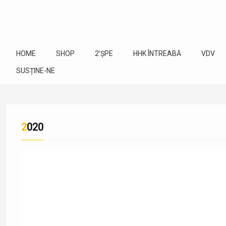
HOME
SHOP
2’ȘPE
HHK ÎNTREABĂ
VDV
SUSȚINE-NE
2020