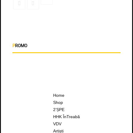
PROMO
Home
Shop
2’ȘPE
HHK ÎnTreabă
VDV
Artiști