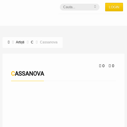
LOGIN
Artiști
C
Cassanova
0
0
CASSANOVA