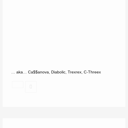
… aka… Ca$$anova, Diabolic, Trexrex, C-Threex