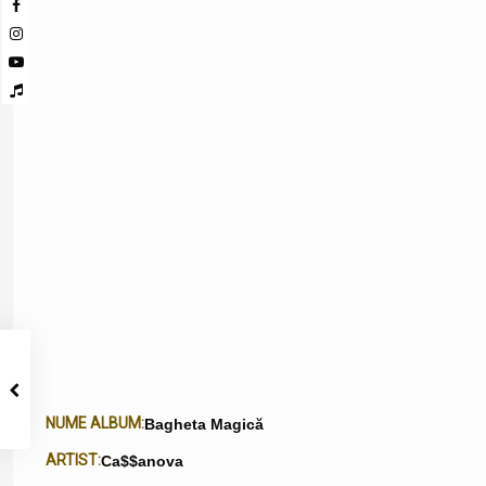
NUME ALBUM:
Bagheta Magică
ARTIST:
Ca$$anova