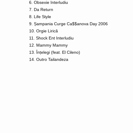
6. Obsexie Interludiu
7. Da Return
8. Life Style
9. Șampania Curge Ca$$anova Day 2006
10. Orgie Lirică
11. Shock Ent Interludiu
12. Mammy Mammy
13. Înțelegi (feat. El Cileno)
14. Outro Tailandeza