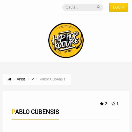
LOGIN
Artiști
P
Pablo Cubensis
2
1
PABLO CUBENSIS