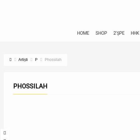
HOME
SHOP
2’ȘPE
HHK
Artiști
P
Phossilah
PHOSSILAH