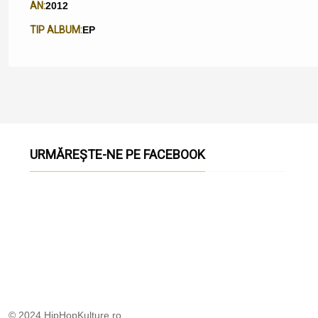
AN:
2012
TIP ALBUM:
EP
URMĂREȘTE-NE PE FACEBOOK
© 2024 HipHopKulture.ro